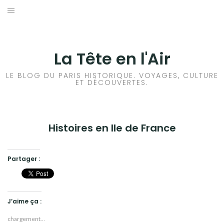
Aller
au
ACCUEIL
contenu
HISTOIRES DE PARIS
La Tête en l'Air
HISTOIRES EN ILE DE FRANCE
LE BLOG DU PARIS HISTORIQUE. VOYAGES, CULTURE
ET DÉCOUVERTES.
HISTOIRES ET VOYAGES EN FRANCE
VOYAGES À L’ÉTRANGER
Histoires en Ile de France
CULTURES
Partager :
J’aime ça :
chargement…