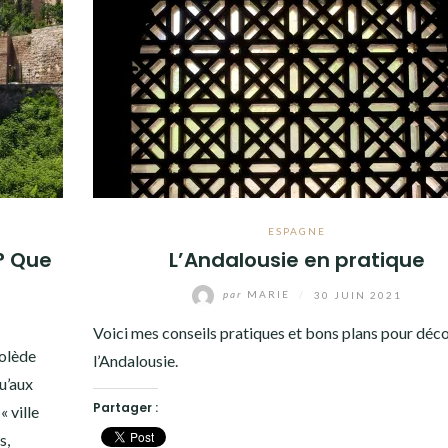
ESPAGNE
 ? Que
L’Andalousie en pratique
par
MARIE
/
30 JUIN 2021
Voici mes conseils pratiques et bons plans pour déco
Tolède
l’Andalousie.
u’aux
Partager :
 ville
s,