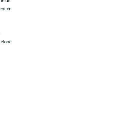
le de
ent en
u
celone