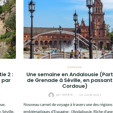
ESPAGNE
e 2 :
Une semaine en Andalousie (Partie
 par
de Grenade à Séville, en passant
Cordoue)
par
MARIE
/
12 JUIN 2021
oue,
Nouveau carnet de voyage à travers une des régions 
 Séville,
emblématiques d’Espagne : l’Andalousie. Riche d’une