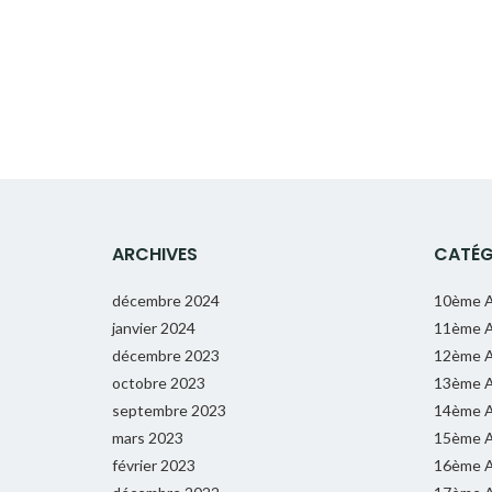
ARCHIVES
CATÉG
décembre 2024
10ème A
janvier 2024
11ème A
décembre 2023
12ème A
octobre 2023
13ème A
septembre 2023
14ème A
mars 2023
15ème A
février 2023
16ème A