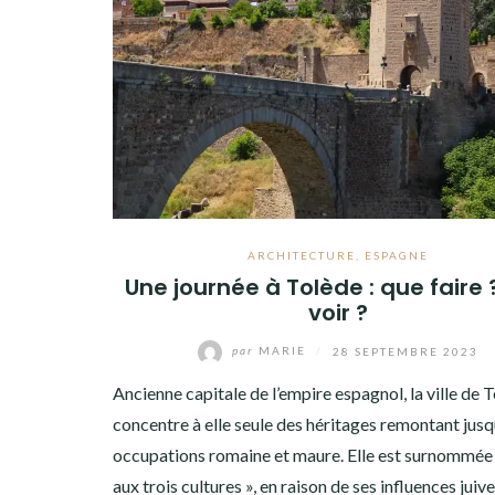
EGYPTE
ESPAGNE
GRÈCE
IRLANDE
ITALIE
JAPON
ARCHITECTURE
,
ESPAGNE
Une journée à Tolède : que faire
JORDANIE
voir ?
LUXEMBOURG
par
MARIE
/
28 SEPTEMBRE 2023
POLOGNE
Ancienne capitale de l’empire espagnol, la ville de 
PORTUGAL
concentre à elle seule des héritages remontant jusq
occupations romaine et maure. Elle est surnommée «
ROYAUME-UNI
aux trois cultures », en raison de ses influences juive