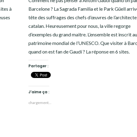
son
Comment ne pas penser à Antoni Gaudí quand on par
ites à
Barcelone ? La Sagrada Familia et le Park Güell arriv
euses
tête des suffrages des chefs d’œuvres de l’architecte
catalan. Heureusement pour nous, la ville regorge
d’exemples du grand maitre. L’ensemble est inscrit a
patrimoine mondial de l’UNESCO. Que visiter à Bar
quand on est fan de Gaudí ? La réponse en 6 sites.
Partager :
J’aime ça :
chargement…