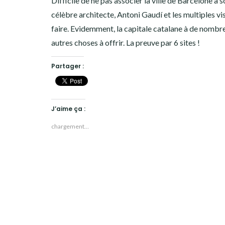
Difficile de ne pas associer la ville de Barcelone à 
célèbre architecte, Antoni Gaudí et les multiples vis
faire. Evidemment, la capitale catalane à de nombr
autres choses à offrir. La preuve par 6 sites !
Partager :
J’aime ça :
chargement…