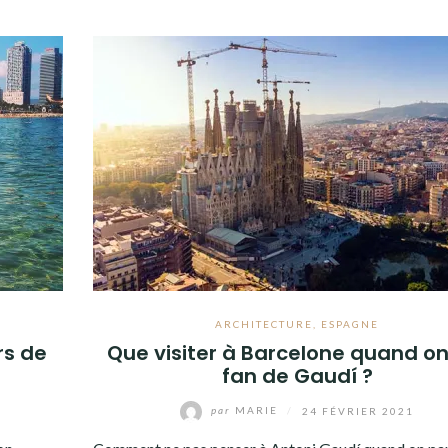
ARCHITECTURE
,
ESPAGNE
rs de
Que visiter à Barcelone quand on
fan de Gaudí ?
par
MARIE
/
24 FÉVRIER 2021