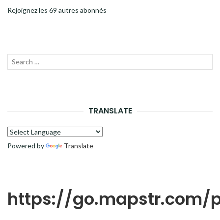
Rejoignez les 69 autres abonnés
Recherche
LANC
pour :
LA
RECH
TRANSLATE
Powered by
Translate
https://go.mapstr.com