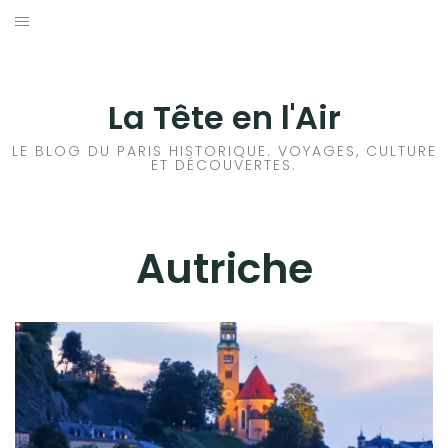
Aller
au
ACCUEIL
contenu
HISTOIRES DE PARIS
La Tête en l'Air
HISTOIRES EN ILE DE FRANCE
LE BLOG DU PARIS HISTORIQUE. VOYAGES, CULTURE
ET DÉCOUVERTES.
HISTOIRES ET VOYAGES EN FRANCE
VOYAGES À L’ÉTRANGER
Autriche
ALLEMAGNE
AUTRICHE
BELGIQUE
DANEMARK