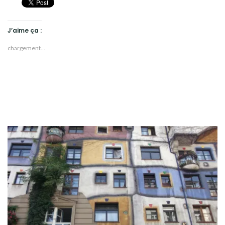
SLOVAQUIE
SLOVÉNIE
J’aime ça :
SUISSE
chargement…
VIETNAM
CULTURES