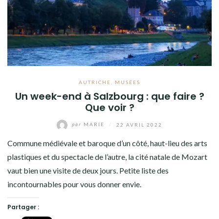
EGYPTE
ESPAGNE
GRÈCE
IRLANDE
AUTRICHE
,
MUSÉES
ITALIE
Un week-end à Salzbourg : que faire ?
Que voir ?
JAPON
JORDANIE
par
MARIE
/
22 AVRIL 2022
Commune médiévale et baroque d’un côté, haut-lieu des arts
LUXEMBOURG
plastiques et du spectacle de l’autre, la cité natale de Mozart
POLOGNE
vaut bien une visite de deux jours. Petite liste des
incontournables pour vous donner envie.
PORTUGAL
ROYAUME-UNI
Partager :