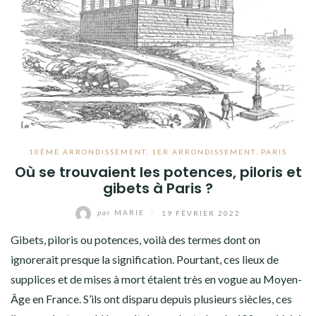
8ÈME ARRONDISSEMENT
9ÈME ARRONDISSEMENT
10ÈME ARRONDISSEMENT
11ÈME ARRONDISSEMENT
12ÈME ARRONDISSEMENT
10ÈME ARRONDISSEMENT
,
1ER ARRONDISSEMENT
,
PARIS
13ÈME ARRONDISSEMENT
Où se trouvaient les potences, piloris et
gibets à Paris ?
14ÈME ARRONDISSEMENT
par
MARIE
/
19 FÉVRIER 2022
15ÈME ARRONDISSEMENT
Gibets, piloris ou potences, voilà des termes dont on
16ÈME ARRONDISSEMENT
ignorerait presque la signification. Pourtant, ces lieux de
17ÈME ARRONDISSEMENT
supplices et de mises à mort étaient très en vogue au Moyen-
Âge en France. S’ils ont disparu depuis plusieurs siècles, ces
18ÈME ARRONDISSEMENT