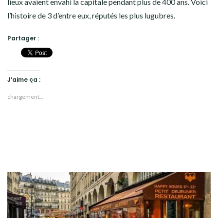
lieux avaient envahi la capitale pendant plus de 400 ans. Voici
19ÈME ARRONDISSEMENT
l’histoire de 3 d’entre eux, réputés les plus lugubres.
20ÈME ARRONDISSEMENT
Partager :
HISTOIRES EN ILE DE FRANCE
HISTOIRES ET VOYAGES EN FRANCE
J’aime ça :
chargement…
VOYAGES À L’ÉTRANGER
CULTURES