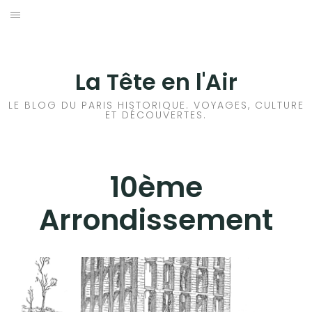
Aller
au
ACCUEIL
contenu
HISTOIRES DE PARIS
La Tête en l'Air
MÉTROPOLITAIN
LE BLOG DU PARIS HISTORIQUE. VOYAGES, CULTURE
ET DÉCOUVERTES.
1ER ARRONDISSEMENT
2ÈME ARRONDISSEMENT
10ème
3ÈME ARRONDISSEMENT
Arrondissement
4ÈME ARRONDISSEMENT
5ÈME ARRONDISSEMENT
6ÈME ARRONDISSEMENT
7ÈME ARRONDISSEMENT