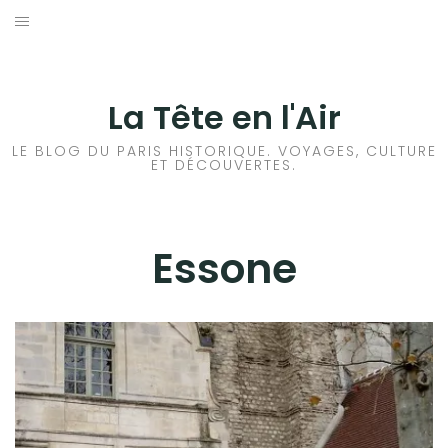
Aller
au
ACCUEIL
contenu
HISTOIRES DE PARIS
La Tête en l'Air
HISTOIRES EN ILE DE FRANCE
LE BLOG DU PARIS HISTORIQUE. VOYAGES, CULTURE
ET DÉCOUVERTES.
ESSONNE
HAUTS DE SEINE
Essone
SEINE ET MARNE
SEINE SAINT DENIS
VAL DE MARNE
YVELINES
HISTOIRES ET VOYAGES EN FRANCE