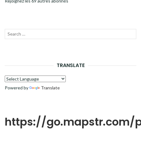
Rejoignez les 69 autres abonnés
Recherche
LANC
pour :
LA
RECH
TRANSLATE
Powered by
Translate
https://go.mapstr.com