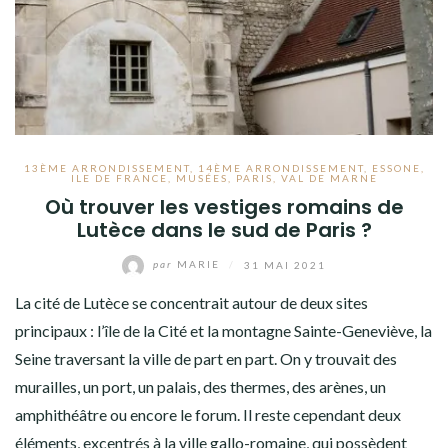
VOYAGES À L’ÉTRANGER
CULTURES
13ÈME ARRONDISSEMENT
,
14ÈME ARRONDISSEMENT
,
ESSONE
,
ILE DE FRANCE
,
MUSÉES
,
PARIS
,
VAL DE MARNE
Où trouver les vestiges romains de
Lutèce dans le sud de Paris ?
par
MARIE
/
31 MAI 2021
La cité de Lutèce se concentrait autour de deux sites
principaux : l’île de la Cité et la montagne Sainte-Geneviève, la
Seine traversant la ville de part en part. On y trouvait des
murailles, un port, un palais, des thermes, des arènes, un
amphithéâtre ou encore le forum. Il reste cependant deux
éléments, excentrés à la ville gallo-romaine, qui possèdent