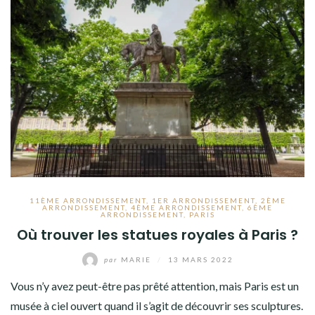
11ÈME ARRONDISSEMENT
,
1ER ARRONDISSEMENT
,
2ÈME
ARRONDISSEMENT
,
4ÈME ARRONDISSEMENT
,
6ÈME
ARRONDISSEMENT
,
PARIS
Où trouver les statues royales à Paris ?
par
MARIE
/
13 MARS 2022
Vous n’y avez peut-être pas prêté attention, mais Paris est un
musée à ciel ouvert quand il s’agit de découvrir ses sculptures.