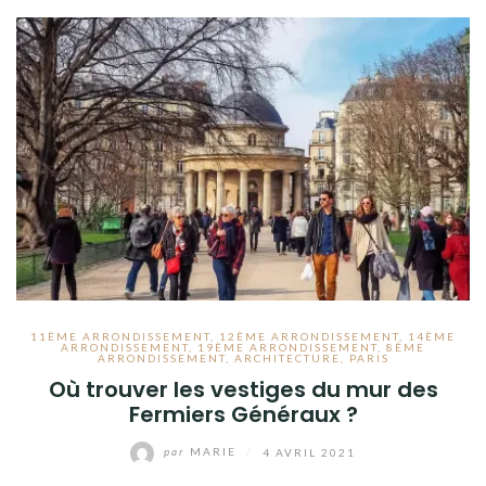
11ÈME ARRONDISSEMENT
,
12ÈME ARRONDISSEMENT
,
14ÈME
ARRONDISSEMENT
,
19ÈME ARRONDISSEMENT
,
8ÈME
ARRONDISSEMENT
,
ARCHITECTURE
,
PARIS
Où trouver les vestiges du mur des
Fermiers Généraux ?
par
MARIE
/
4 AVRIL 2021