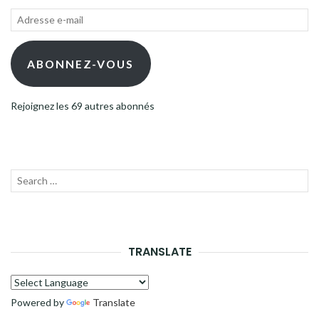
Adresse
e-
mail
ABONNEZ-VOUS
Rejoignez les 69 autres abonnés
Recherche
LANC
pour :
LA
RECH
TRANSLATE
Powered by
Translate