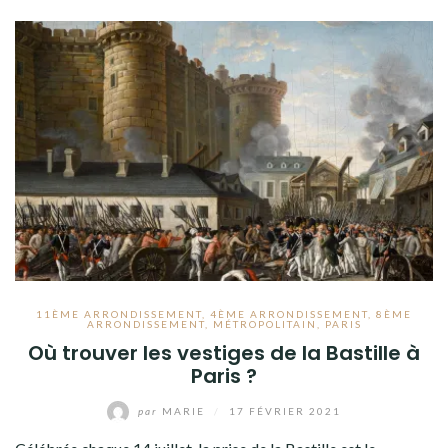
11ÈME ARRONDISSEMENT
,
4ÈME ARRONDISSEMENT
,
8ÈME
ARRONDISSEMENT
,
MÉTROPOLITAIN
,
PARIS
Où trouver les vestiges de la Bastille à
Paris ?
par
MARIE
/
17 FÉVRIER 2021