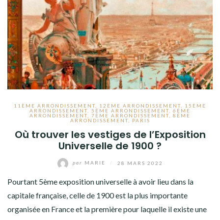
8ÈME ARRONDISSEMENT
9ÈME ARRONDISSEMENT
10ÈME ARRONDISSEMENT
11ÈME ARRONDISSEMENT
12ÈME ARRONDISSEMENT
11ÈME ARRONDISSEMENT
,
12ÈME ARRONDISSEMENT
,
15ÈME
13ÈME ARRONDISSEMENT
ARRONDISSEMENT
,
5ÈME ARRONDISSEMENT
,
6ÈME
ARRONDISSEMENT
,
7ÈME ARRONDISSEMENT
,
8ÈME
ARRONDISSEMENT
,
PARIS
14ÈME ARRONDISSEMENT
Où trouver les vestiges de l’Exposition
Universelle de 1900 ?
15ÈME ARRONDISSEMENT
par
MARIE
/
28 MARS 2022
16ÈME ARRONDISSEMENT
Pourtant 5ème exposition universelle à avoir lieu dans la
17ÈME ARRONDISSEMENT
capitale française, celle de 1900 est la plus importante
organisée en France et la première pour laquelle il existe une
18ÈME ARRONDISSEMENT