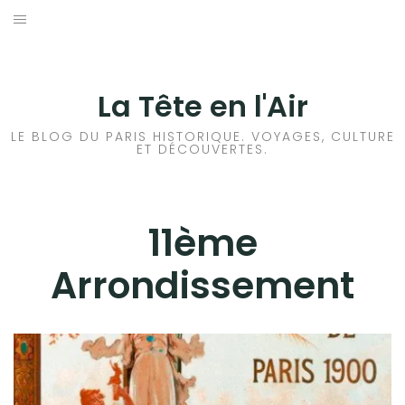
Aller
au
ACCUEIL
contenu
HISTOIRES DE PARIS
La Tête en l'Air
MÉTROPOLITAIN
LE BLOG DU PARIS HISTORIQUE. VOYAGES, CULTURE
ET DÉCOUVERTES.
1ER ARRONDISSEMENT
2ÈME ARRONDISSEMENT
11ème
3ÈME ARRONDISSEMENT
Arrondissement
4ÈME ARRONDISSEMENT
5ÈME ARRONDISSEMENT
6ÈME ARRONDISSEMENT
7ÈME ARRONDISSEMENT