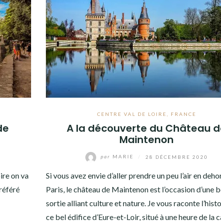
CENTRE VAL DE LOIRE
,
FRANCE
de
A la découverte du Château d
Maintenon
par
MARIE
/
28 DÉCEMBRE 2020
ire on va
Si vous avez envie d’aller prendre un peu l’air en deho
préféré
Paris, le château de Maintenon est l’occasion d’une b
sortie alliant culture et nature. Je vous raconte l’hist
ce bel édifice d’Eure-et-Loir, situé à une heure de la c