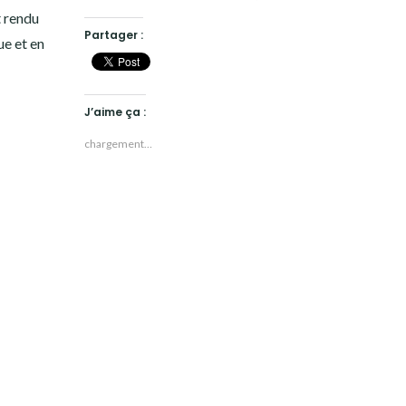
t rendu
Partager :
ue et en
J’aime ça :
chargement…