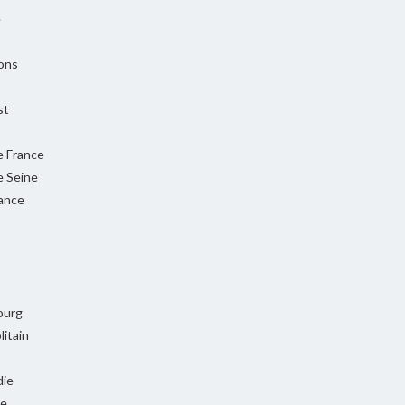
e
ons
st
e France
e Seine
rance
ourg
itain
ie
ie