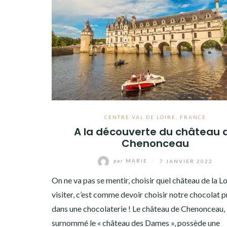
OCCITANIE
PAYS DE LA LOIRE
FRANCE
VOYAGES À L’ÉTRANGER
CULTURES
CENTRE VAL DE LOIRE
,
FRANCE
A la découverte du château 
Chenonceau
par
MARIE
/
7 JANVIER 2022
On ne va pas se mentir, choisir quel château de la Lo
visiter, c’est comme devoir choisir notre chocolat 
dans une chocolaterie ! Le château de Chenonceau,
surnommé le « château des Dames », possède une