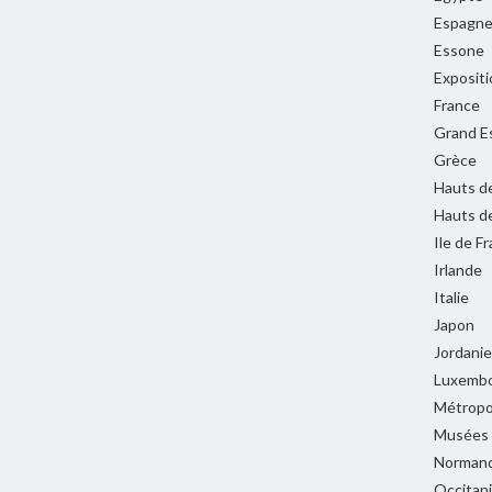
Espagn
Essone
Expositi
France
Grand E
Grèce
Hauts d
Hauts d
Ile de F
Irlande
Italie
Japon
Jordanie
Luxemb
Métropol
Musées
Normand
Occitan