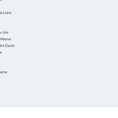
la Loire
l
-Uni
t Marne
int Denis
e
Marne