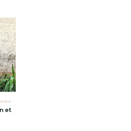
,
PARIS
n et