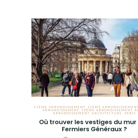
11ÈME ARRONDISSEMENT
,
12ÈME ARRONDISSEMEN
ARRONDISSEMENT
,
19ÈME ARRONDISSEMENT
,
8
ARRONDISSEMENT
,
ARCHITECTURE
,
PARIS
Où trouver les vestiges du mur
Fermiers Généraux ?