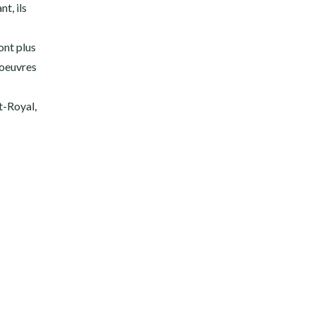
t, ils
ont plus
 oeuvres
t-Royal,