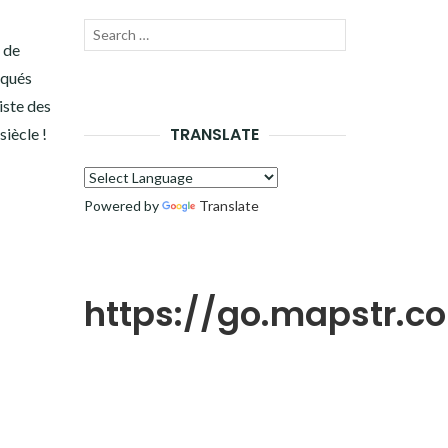
Recherche
LANCER
e de
pour :
rqués
LA
iste des
RECHERCHE
TRANSLATE
iècle !
Powered by
Translate
https://go.mapstr.