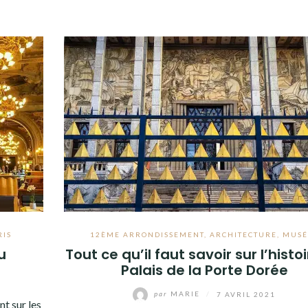
RIS
12ÈME ARRONDISSEMENT
,
ARCHITECTURE
,
MUSÉ
u
Tout ce qu’il faut savoir sur l’histo
Palais de la Porte Dorée
par
MARIE
/
7 AVRIL 2021
t sur les