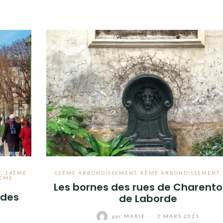
T
,
14ÈME
12ÈME ARRONDISSEMENT
,
8ÈME ARRONDISSEMENT
ÈME
Les bornes des rues de Charento
 des
de Laborde
par
MARIE
/
2 MARS 2021