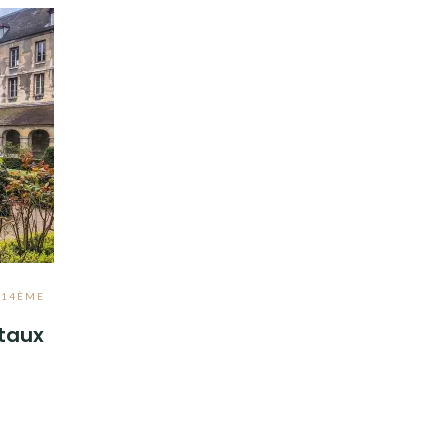
,
14ÈME
itaux