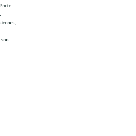
 Porte
.
siennes,
r son