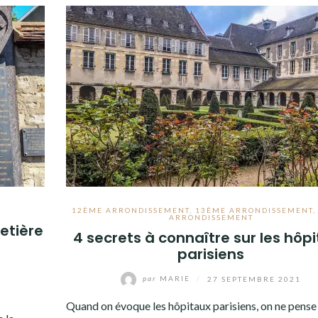
12ÈME ARRONDISSEMENT
,
13ÈME ARRONDISSEMENT
ARRONDISSEMENT
metière
4 secrets à connaître sur les hôp
parisiens
par
MARIE
/
27 SEPTEMBRE 2021
Quand on évoque les hôpitaux parisiens, on ne pense