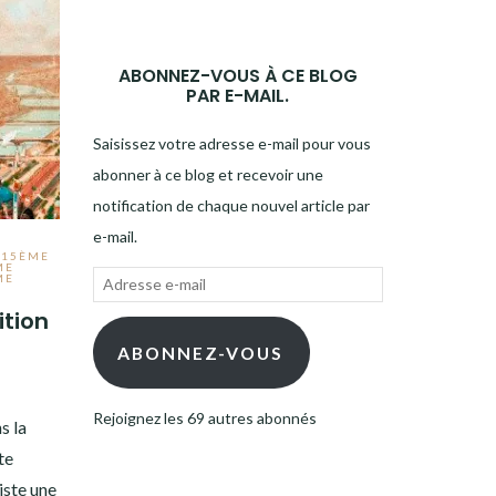
ABONNEZ-VOUS À CE BLOG
PAR E-MAIL.
Saisissez votre adresse e-mail pour vous
abonner à ce blog et recevoir une
notification de chaque nouvel article par
e-mail.
,
15ÈME
ME
ME
Adresse
e-
ition
mail
ABONNEZ-VOUS
Rejoignez les 69 autres abonnés
s la
te
iste une