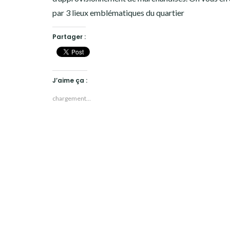
par 3 lieux emblématiques du quartier
19ÈME ARRONDISSEMENT
20ÈME ARRONDISSEMENT
Partager :
HISTOIRES EN ILE DE FRANCE
J’aime ça :
HISTOIRES ET VOYAGES EN FRANCE
chargement…
VOYAGES À L’ÉTRANGER
CULTURES