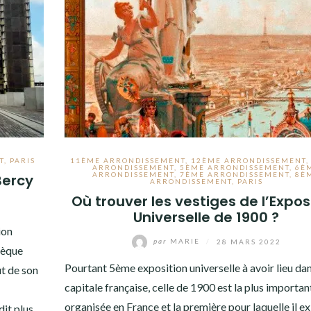
T
,
PARIS
11ÈME ARRONDISSEMENT
,
12ÈME ARRONDISSEMENT
ARRONDISSEMENT
,
5ÈME ARRONDISSEMENT
,
6È
ARRONDISSEMENT
,
7ÈME ARRONDISSEMENT
,
8È
Bercy
ARRONDISSEMENT
,
PARIS
Où trouver les vestiges de l’Expos
Universelle de 1900 ?
ion
par
MARIE
/
28 MARS 2022
hèque
Pourtant 5ème exposition universelle à avoir lieu dan
t de son
capitale française, celle de 1900 est la plus importan
organisée en France et la première pour laquelle il ex
it plus