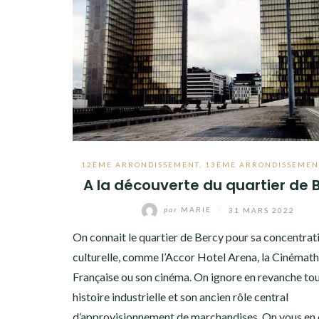
8ÈME ARRONDISSEMENT
9ÈME ARRONDISSEMENT
10ÈME ARRONDISSEMENT
11ÈME ARRONDISSEMENT
12ÈME ARRONDISSEMENT
13ÈME ARRONDISSEMENT
12ÈME ARRONDISSEMENT
,
13ÈME ARRONDISSEMEN
A la découverte du quartier de 
14ÈME ARRONDISSEMENT
par
MARIE
/
31 MARS 2022
15ÈME ARRONDISSEMENT
On connait le quartier de Bercy pour sa concentrat
16ÈME ARRONDISSEMENT
culturelle, comme l’Accor Hotel Arena, la Cinémat
Française ou son cinéma. On ignore en revanche tou
17ÈME ARRONDISSEMENT
histoire industrielle et son ancien rôle central
18ÈME ARRONDISSEMENT
d’approvisionnement de marchandises. On vous en d