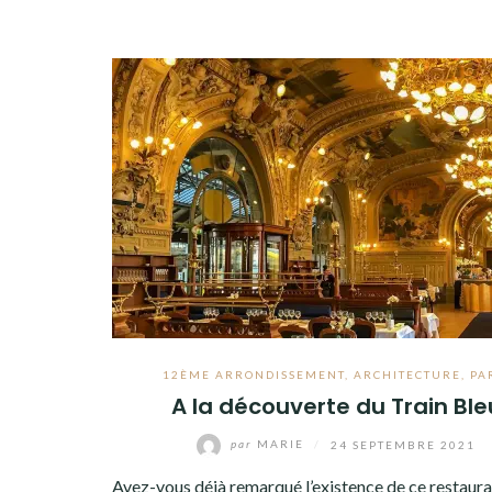
12ÈME ARRONDISSEMENT
,
ARCHITECTURE
,
PA
A la découverte du Train Ble
par
MARIE
/
24 SEPTEMBRE 2021
Avez-vous déjà remarqué l’existence de ce restauran