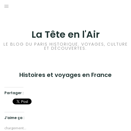
Aller
au
ACCUEIL
contenu
HISTOIRES DE PARIS
La Tête en l'Air
HISTOIRES EN ILE DE FRANCE
LE BLOG DU PARIS HISTORIQUE. VOYAGES, CULTURE
ET DÉCOUVERTES.
HISTOIRES ET VOYAGES EN FRANCE
VOYAGES À L’ÉTRANGER
Histoires et voyages en France
CULTURES
Partager :
J’aime ça :
chargement…