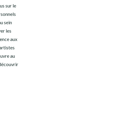
us sur le
rsonnels
au sein
er les
cence aux
artistes
œuvre au
 découvrir