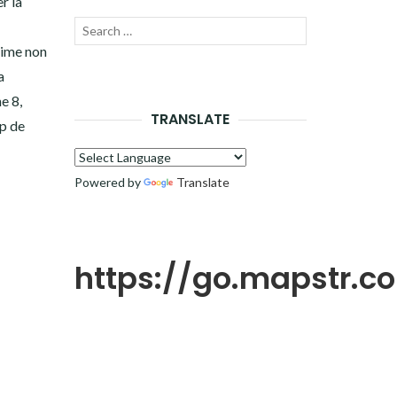
r la
Recherche
LANCER
rime non
pour :
LA
a
e 8,
RECHERCHE
TRANSLATE
p de
Powered by
Translate
https://go.mapstr.