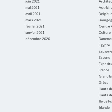
juin 2021
Archite
mai 2021
Autrich
avril 2021
Belgiqu
mars 2021
Bourgog
février 2021
Centre V
janvier 2021
Culture
décembre 2020
Danema
Egypte
Espagn
Essone
Expositi
France
Grand E
Grèce
Hauts d
Hauts d
Ile de F
Irlande