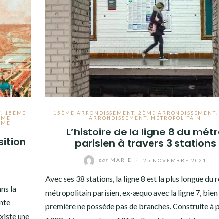
T
,
15ÈME
15ÈME ARRONDISSEMENT
,
2ÈME ARRONDISSEMENT
ÈME
ARRONDISSEMENT
,
MÉTROPOLITAIN
ÈME
L’histoire de la ligne 8 du mét
sition
parisien à travers 3 stations
par
MARIE
/
25 NOVEMBRE 2021
Avec ses 38 stations, la ligne 8 est la plus longue du 
ns la
métropolitain parisien, ex-æquo avec la ligne 7, bien
ante
première ne possède pas de branches. Construite à p
existe une