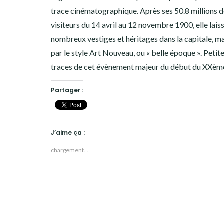
trace cinématographique. Après ses 50.8 millions 
19ÈME ARRONDISSEMENT
visiteurs du 14 avril au 12 novembre 1900, elle lais
20ÈME ARRONDISSEMENT
nombreux vestiges et héritages dans la capitale, m
par le style Art Nouveau, ou « belle époque ». Petite
HISTOIRES EN ILE DE FRANCE
traces de cet évènement majeur du début du XXème 
HISTOIRES ET VOYAGES EN FRANCE
Partager :
VOYAGES À L’ÉTRANGER
CULTURES
J’aime ça :
chargement…