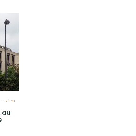
T
,
19ÈME
t au
s