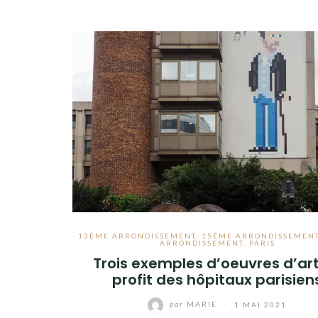
13ÈME ARRONDISSEMENT
,
15ÈME ARRONDISSEMEN
ARRONDISSEMENT
,
PARIS
Trois exemples d’oeuvres d’ar
profit des hôpitaux parisien
par
MARIE
/
1 MAI 2021