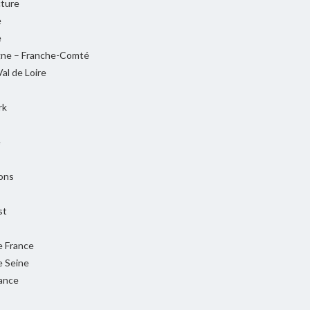
cture
e
e
ne – Franche-Comté
al de Loire
rk
e
ons
st
e France
e Seine
rance