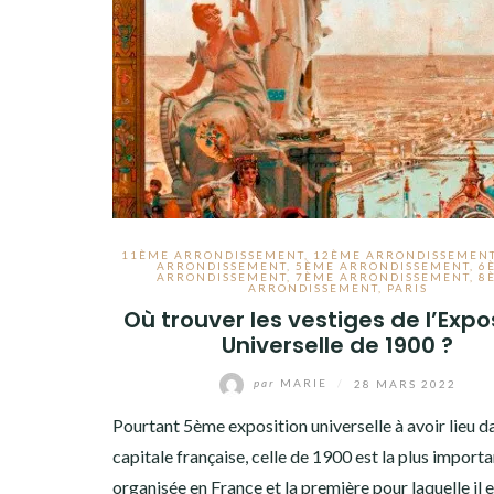
8ÈME ARRONDISSEMENT
9ÈME ARRONDISSEMENT
10ÈME ARRONDISSEMENT
11ÈME ARRONDISSEMENT
12ÈME ARRONDISSEMENT
13ÈME ARRONDISSEMENT
11ÈME ARRONDISSEMENT
,
12ÈME ARRONDISSEMEN
ARRONDISSEMENT
,
5ÈME ARRONDISSEMENT
,
6
ARRONDISSEMENT
,
7ÈME ARRONDISSEMENT
,
8
ARRONDISSEMENT
,
PARIS
14ÈME ARRONDISSEMENT
Où trouver les vestiges de l’Expo
Universelle de 1900 ?
15ÈME ARRONDISSEMENT
16ÈME ARRONDISSEMENT
par
MARIE
/
28 MARS 2022
Pourtant 5ème exposition universelle à avoir lieu da
17ÈME ARRONDISSEMENT
capitale française, celle de 1900 est la plus import
18ÈME ARRONDISSEMENT
organisée en France et la première pour laquelle il 