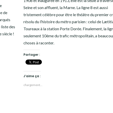
1908 et inaugurée en 1913, elle est la seule à traverse
de
Seine et son affluent, la Marne. La ligne 8 est aussi
se de
tristement célèbre pour être le théâtre du premier c
arqués
résolu du l’histoire du métro parisien : celui de Lætiti
 liste des
Toureaux à la station Porte Dorée. Finalement, la lign
siècle !
seulement 10ème du trafic métropolitain, a beaucou
choses à raconter.
Partager :
J’aime ça :
chargement…