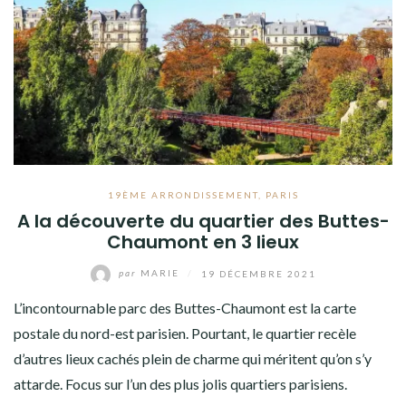
8ÈME ARRONDISSEMENT
9ÈME ARRONDISSEMENT
10ÈME ARRONDISSEMENT
11ÈME ARRONDISSEMENT
12ÈME ARRONDISSEMENT
19ÈME ARRONDISSEMENT
,
PARIS
13ÈME ARRONDISSEMENT
A la découverte du quartier des Buttes-
Chaumont en 3 lieux
14ÈME ARRONDISSEMENT
par
MARIE
/
19 DÉCEMBRE 2021
15ÈME ARRONDISSEMENT
L’incontournable parc des Buttes-Chaumont est la carte
16ÈME ARRONDISSEMENT
postale du nord-est parisien. Pourtant, le quartier recèle
17ÈME ARRONDISSEMENT
d’autres lieux cachés plein de charme qui méritent qu’on s’y
attarde. Focus sur l’un des plus jolis quartiers parisiens.
18ÈME ARRONDISSEMENT