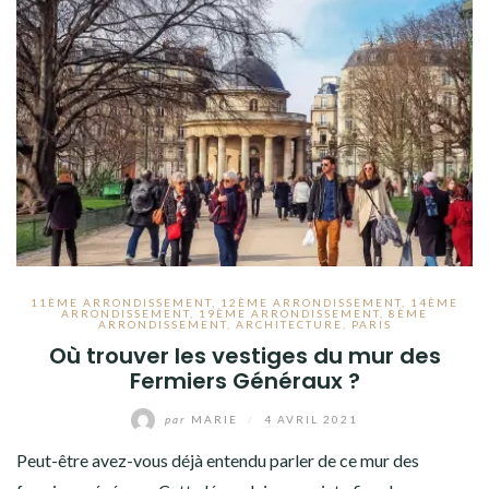
11ÈME ARRONDISSEMENT
,
12ÈME ARRONDISSEMENT
,
14ÈME
ARRONDISSEMENT
,
19ÈME ARRONDISSEMENT
,
8ÈME
ARRONDISSEMENT
,
ARCHITECTURE
,
PARIS
Où trouver les vestiges du mur des
Fermiers Généraux ?
par
MARIE
/
4 AVRIL 2021
Peut-être avez-vous déjà entendu parler de ce mur des