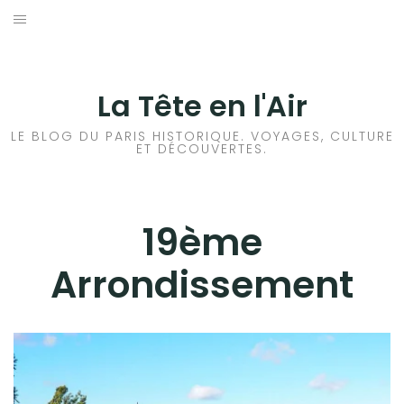
Aller
au
ACCUEIL
contenu
HISTOIRES DE PARIS
La Tête en l'Air
MÉTROPOLITAIN
LE BLOG DU PARIS HISTORIQUE. VOYAGES, CULTURE
ET DÉCOUVERTES.
1ER ARRONDISSEMENT
2ÈME ARRONDISSEMENT
19ème
3ÈME ARRONDISSEMENT
Arrondissement
4ÈME ARRONDISSEMENT
5ÈME ARRONDISSEMENT
6ÈME ARRONDISSEMENT
7ÈME ARRONDISSEMENT