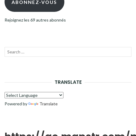
ABONNEZ-VOUS
Rejoignez les 69 autres abonnés
Recherche
LANC
pour :
LA
RECH
TRANSLATE
Powered by
Translate