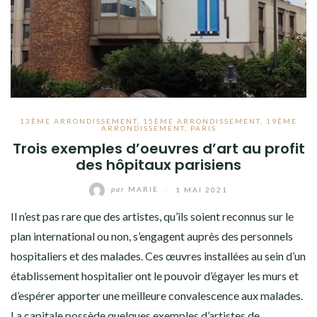
13ÈME ARRONDISSEMENT
,
15ÈME ARRONDISSEMENT
,
19ÈME
ARRONDISSEMENT
,
PARIS
Trois exemples d’oeuvres d’art au profit
des hôpitaux parisiens
par
MARIE
/
1 MAI 2021
Il n’est pas rare que des artistes, qu’ils soient reconnus sur le
plan international ou non, s’engagent auprès des personnels
hospitaliers et des malades. Ces œuvres installées au sein d’un
établissement hospitalier ont le pouvoir d’égayer les murs et
d’espérer apporter une meilleure convalescence aux malades.
La capitale possède quelques exemples d’artistes de