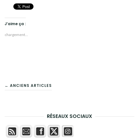
J’aime ça :
chargement…
NAVIGATION
← ANCIENS ARTICLES
DES
ARTICLES
RÉSEAUX SOCIAUX