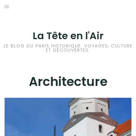
Aller
au
ACCUEIL
contenu
HISTOIRES DE PARIS
La Tête en l'Air
HISTOIRES EN ILE DE FRANCE
LE BLOG DU PARIS HISTORIQUE. VOYAGES, CULTURE
ET DÉCOUVERTES.
HISTOIRES ET VOYAGES EN FRANCE
VOYAGES À L’ÉTRANGER
Architecture
CULTURES
ARCHITECTURE
EXPOSITIONS
MUSÉES