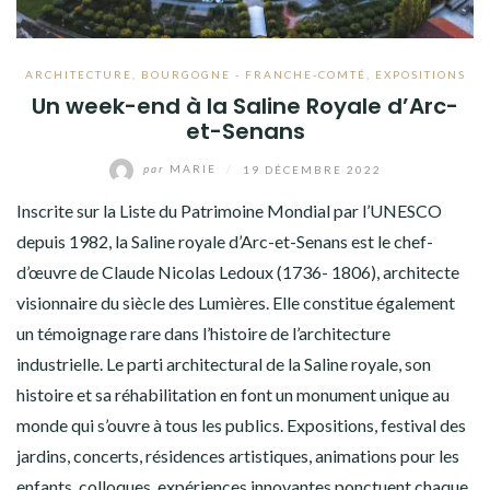
ARCHITECTURE
,
BOURGOGNE - FRANCHE-COMTÉ
,
EXPOSITIONS
Un week-end à la Saline Royale d’Arc-
et-Senans
par
MARIE
/
19 DÉCEMBRE 2022
Inscrite sur la Liste du Patrimoine Mondial par l’UNESCO
depuis 1982, la Saline royale d’Arc-et-Senans est le chef-
d’œuvre de Claude Nicolas Ledoux (1736- 1806), architecte
visionnaire du siècle des Lumières. Elle constitue également
un témoignage rare dans l’histoire de l’architecture
industrielle. Le parti architectural de la Saline royale, son
histoire et sa réhabilitation en font un monument unique au
monde qui s’ouvre à tous les publics. Expositions, festival des
jardins, concerts, résidences artistiques, animations pour les
enfants, colloques, expériences innovantes ponctuent chaque