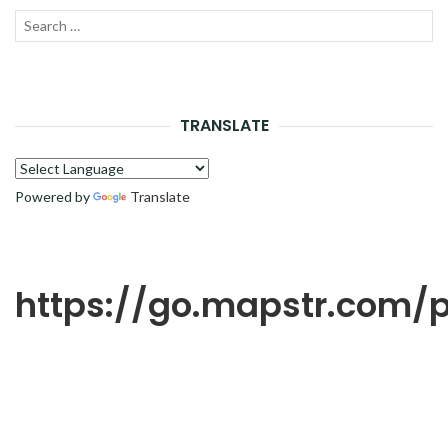
Recherche
LANC
pour :
LA
RECH
TRANSLATE
Powered by
Translate
https://go.mapstr.com