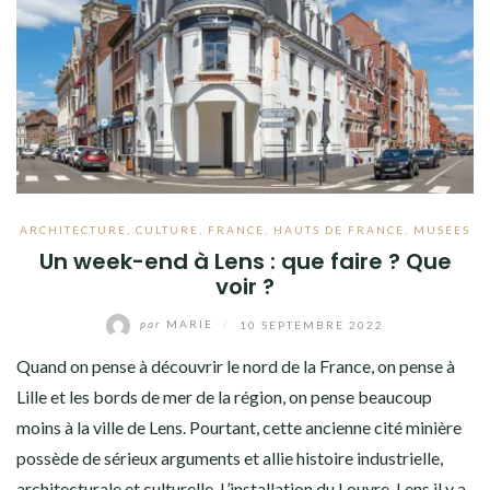
ARCHITECTURE
,
CULTURE
,
FRANCE
,
HAUTS DE FRANCE
,
MUSÉES
Un week-end à Lens : que faire ? Que
voir ?
par
MARIE
/
10 SEPTEMBRE 2022
Quand on pense à découvrir le nord de la France, on pense à
Lille et les bords de mer de la région, on pense beaucoup
moins à la ville de Lens. Pourtant, cette ancienne cité minière
possède de sérieux arguments et allie histoire industrielle,
architecturale et culturelle. L’installation du Louvre-Lens il y a