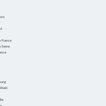
e
ons
st
e France
e Seine
rance
ourg
itain
ie
ie