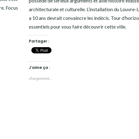
possède de sérieux arguments et allie histoire industr
re. Focus
architecturale et culturelle. L’installation du Louvre-L
a 10 ans devrait convaincre les indécis. Tour d’horiz
essentiels pour vous faire découvrir cette ville.
Partager :
J’aime ça :
chargement…