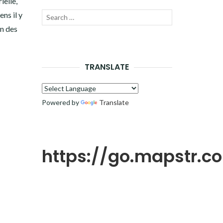
ielle,
ens il y
Recherche
LANCER
on des
pour :
LA
RECHERCHE
TRANSLATE
Powered by
Translate
https://go.mapstr.