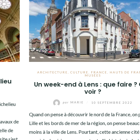
ARCHITECTURE
,
CULTURE
,
FRANCE
,
HAUTS DE FRA
MUSÉES
lieu
Un week-end à Lens : que faire ?
voir ?
par
MARIE
/
10 SEPTEMBRE 2022
ichelieu
Quand on pense à découvrir le nord de la France, on 
ravaux de
Lille et les bords de mer de la région, on pense beau
elle de
moins à la ville de Lens. Pourtant, cette ancienne cit
ite s’est