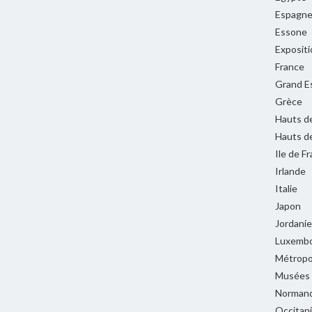
Espagn
Essone
Expositi
France
Grand E
Grèce
Hauts d
Hauts d
Ile de F
Irlande
Italie
Japon
Jordanie
Luxemb
Métropol
Musées
Normand
Occitan