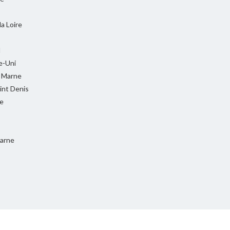
la Loire
l
-Uni
t Marne
int Denis
e
Marne