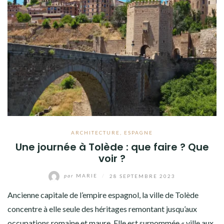
ARCHITECTURE
,
ESPAGNE
Une journée à Tolède : que faire ? Que
voir ?
par
MARIE
/
28 SEPTEMBRE 2023
Ancienne capitale de l’empire espagnol, la ville de Tolède
concentre à elle seule des héritages remontant jusqu’aux
occupations romaine et maure. Elle est surnommée « ville aux