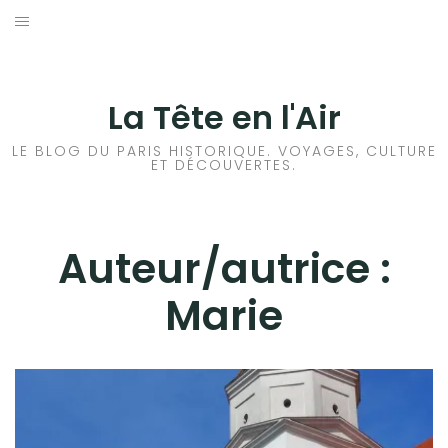
Aller
au
ACCUEIL
contenu
HISTOIRES DE PARIS
La Tête en l'Air
HISTOIRES EN ILE DE FRANCE
LE BLOG DU PARIS HISTORIQUE. VOYAGES, CULTURE
ET DÉCOUVERTES.
HISTOIRES ET VOYAGES EN FRANCE
VOYAGES À L’ÉTRANGER
Auteur/autrice :
Marie
CULTURES