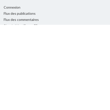
Connexion
Flux des publications
Flux des commentaires
Site de WordPress-FR
POLITIQUE DE CONFIDENTIALITÉ
Histoires et voyages en France
Histoires et voyages en France
Politique de confidentialité
Val de Marne
Copyright © 2026
La Tête en l'Air
. Tous droits réservés.
Fièrement propulsé par
WordPress
. Thème
EightyDays Lite
par
GretaThemes.