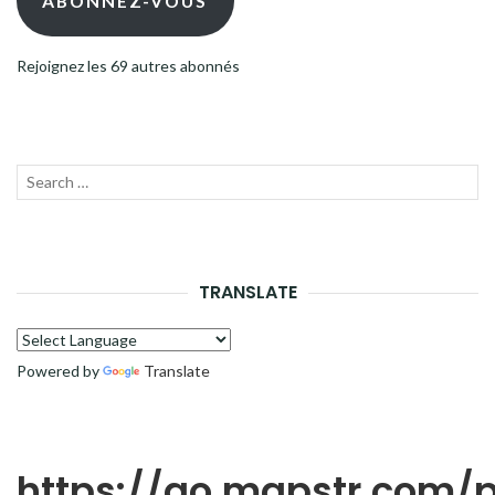
ABONNEZ-VOUS
Rejoignez les 69 autres abonnés
Recherche
LANC
pour :
LA
RECH
TRANSLATE
Powered by
Translate
https://go.mapstr.com