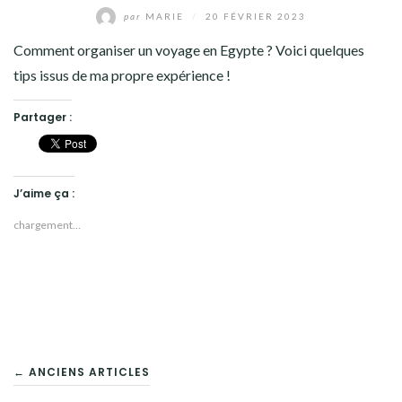
par
MARIE
/
20 FÉVRIER 2023
Comment organiser un voyage en Egypte ? Voici quelques
tips issus de ma propre expérience !
Partager :
J’aime ça :
chargement…
NAVIGATION
← ANCIENS ARTICLES