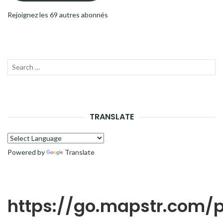
Rejoignez les 69 autres abonnés
Recherche
LANC
pour :
LA
RECH
TRANSLATE
Powered by
Translate
https://go.mapstr.com