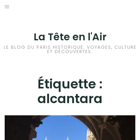
Aller
au
ACCUEIL
contenu
HISTOIRES DE PARIS
La Tête en l'Air
HISTOIRES EN ILE DE FRANCE
LE BLOG DU PARIS HISTORIQUE. VOYAGES, CULTURE
ET DÉCOUVERTES.
HISTOIRES ET VOYAGES EN FRANCE
VOYAGES À L’ÉTRANGER
Étiquette :
alcantara
CULTURES