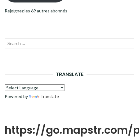
Rejoignez les 69 autres abonnés
Recherche
LANC
pour :
LA
RECH
TRANSLATE
Powered by
Translate
https://go.mapstr.com