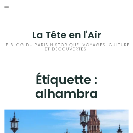
Aller
au
ACCUEIL
contenu
HISTOIRES DE PARIS
La Tête en l'Air
HISTOIRES EN ILE DE FRANCE
LE BLOG DU PARIS HISTORIQUE. VOYAGES, CULTURE
ET DÉCOUVERTES.
HISTOIRES ET VOYAGES EN FRANCE
VOYAGES À L’ÉTRANGER
Étiquette :
alhambra
CULTURES