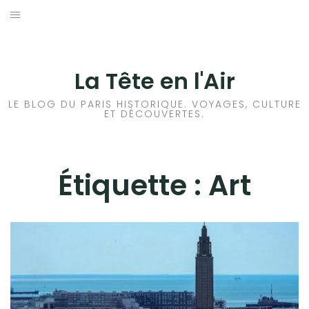
Aller
au
ACCUEIL
contenu
HISTOIRES DE PARIS
La Tête en l'Air
HISTOIRES EN ILE DE FRANCE
LE BLOG DU PARIS HISTORIQUE. VOYAGES, CULTURE
ET DÉCOUVERTES.
HISTOIRES ET VOYAGES EN FRANCE
VOYAGES À L’ÉTRANGER
Étiquette :
Art
CULTURES