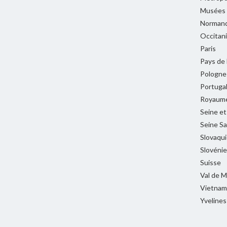
Musées
Normand
Occitan
Paris
Pays de 
Pologne
Portuga
Royaume
Seine e
Seine Sa
Slovaqui
Slovénie
Suisse
Val de 
Vietnam
Yvelines