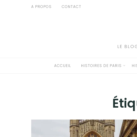
Aller
A PROPOS
CONTACT
au
ACCUEIL
contenu
HISTOIRES DE PARIS
HISTOIRES EN ILE DE FRANCE
LE BLO
HISTOIRES ET VOYAGES EN FRANCE
ACCUEIL
HISTOIRES DE PARIS
HI
VOYAGES À L’ÉTRANGER
CULTURES
Étiq