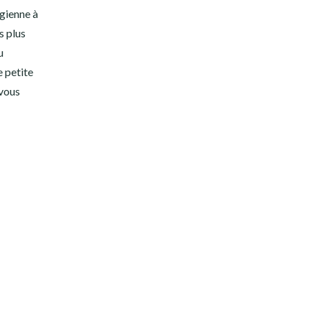
rgienne à
s plus
u
 petite
 vous