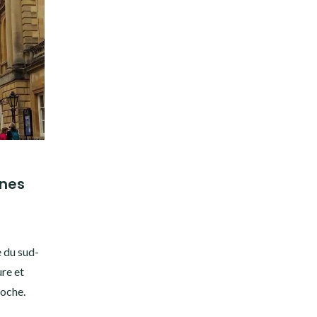
nnes
e du sud-
ure et
poche.