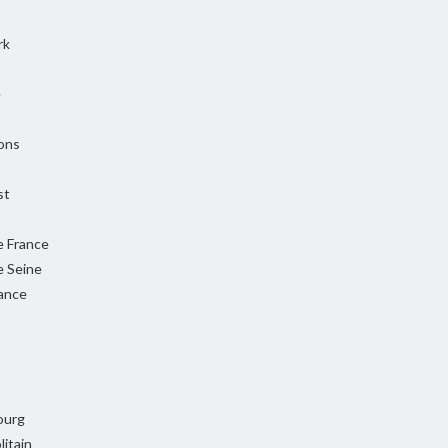
rk
e
ons
st
e France
e Seine
rance
ourg
itain