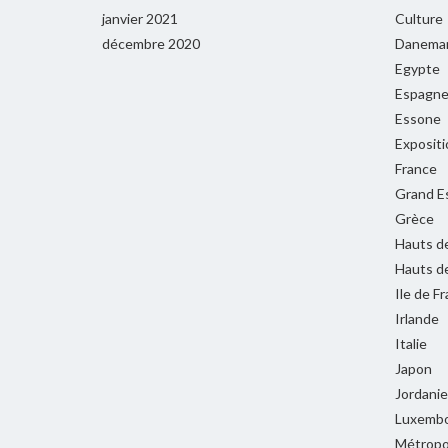
janvier 2021
Culture
décembre 2020
Danema
Egypte
Espagn
Essone
Expositi
France
Grand E
Grèce
Hauts d
Hauts d
Ile de F
Irlande
Italie
Japon
Jordanie
Luxemb
Métropol