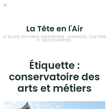
Aller
au
ACCUEIL
contenu
HISTOIRES DE PARIS
La Tête en l'Air
HISTOIRES EN ILE DE FRANCE
LE BLOG DU PARIS HISTORIQUE. VOYAGES, CULTURE
ET DÉCOUVERTES.
HISTOIRES ET VOYAGES EN FRANCE
VOYAGES À L’ÉTRANGER
Étiquette :
conservatoire des
CULTURES
arts et métiers