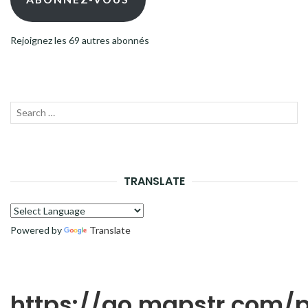
Rejoignez les 69 autres abonnés
Recherche
LANC
pour :
LA
RECH
TRANSLATE
Powered by
Translate
https://go.mapstr.com