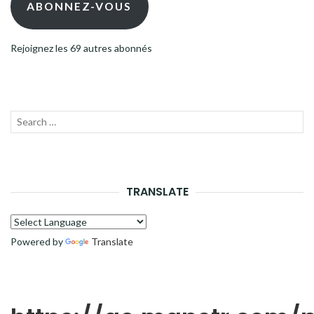
mail
ABONNEZ-VOUS
Rejoignez les 69 autres abonnés
Recherche
LANC
pour :
LA
RECH
TRANSLATE
Powered by
Translate