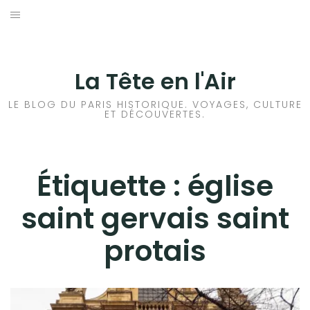
Aller
au
ACCUEIL
contenu
HISTOIRES DE PARIS
La Tête en l'Air
HISTOIRES EN ILE DE FRANCE
LE BLOG DU PARIS HISTORIQUE. VOYAGES, CULTURE
ET DÉCOUVERTES.
HISTOIRES ET VOYAGES EN FRANCE
VOYAGES À L’ÉTRANGER
Étiquette :
église
saint gervais saint
CULTURES
protais