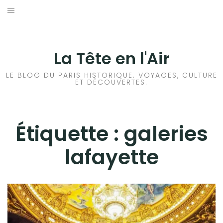
Aller
au
ACCUEIL
contenu
HISTOIRES DE PARIS
La Tête en l'Air
HISTOIRES EN ILE DE FRANCE
LE BLOG DU PARIS HISTORIQUE. VOYAGES, CULTURE
ET DÉCOUVERTES.
HISTOIRES ET VOYAGES EN FRANCE
VOYAGES À L’ÉTRANGER
Étiquette :
galeries
lafayette
CULTURES