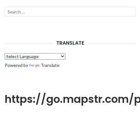
Recherche
LANC
pour :
LA
RECH
TRANSLATE
Powered by
Translate
https://go.mapstr.com