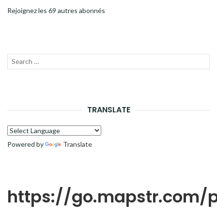
Rejoignez les 69 autres abonnés
Recherche
LANC
pour :
LA
RECH
TRANSLATE
Powered by
Translate
https://go.mapstr.com