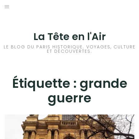
Aller
au
ACCUEIL
contenu
HISTOIRES DE PARIS
La Tête en l'Air
HISTOIRES EN ILE DE FRANCE
LE BLOG DU PARIS HISTORIQUE. VOYAGES, CULTURE
ET DÉCOUVERTES.
HISTOIRES ET VOYAGES EN FRANCE
VOYAGES À L’ÉTRANGER
Étiquette :
grande
guerre
CULTURES