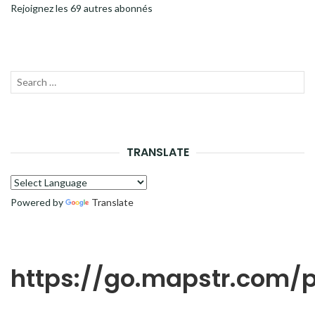
Rejoignez les 69 autres abonnés
Recherche
LANC
pour :
LA
RECH
TRANSLATE
Powered by
Translate
https://go.mapstr.com