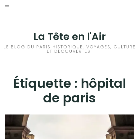
Aller
au
ACCUEIL
contenu
HISTOIRES DE PARIS
La Tête en l'Air
HISTOIRES EN ILE DE FRANCE
LE BLOG DU PARIS HISTORIQUE. VOYAGES, CULTURE
ET DÉCOUVERTES.
HISTOIRES ET VOYAGES EN FRANCE
VOYAGES À L’ÉTRANGER
Étiquette :
hôpital
de paris
CULTURES