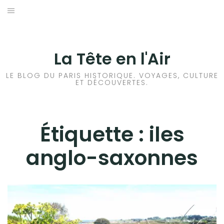
Aller
au
ACCUEIL
contenu
HISTOIRES DE PARIS
La Tête en l'Air
HISTOIRES EN ILE DE FRANCE
LE BLOG DU PARIS HISTORIQUE. VOYAGES, CULTURE
ET DÉCOUVERTES.
HISTOIRES ET VOYAGES EN FRANCE
VOYAGES À L’ÉTRANGER
Étiquette :
iles
anglo-saxonnes
CULTURES