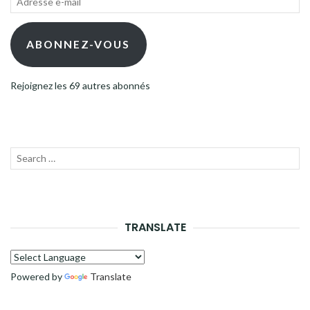
e-
mail
ABONNEZ-VOUS
Rejoignez les 69 autres abonnés
Recherche
LANC
pour :
LA
RECH
TRANSLATE
Powered by
Translate