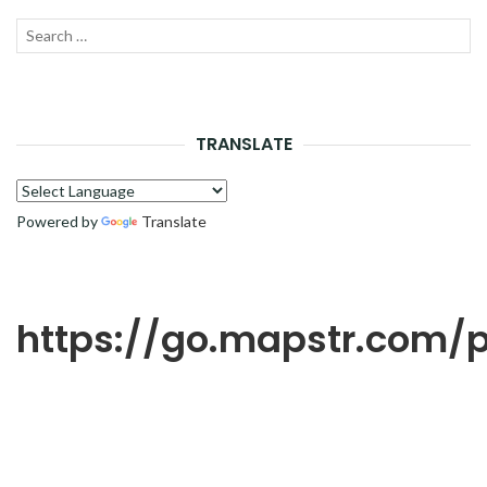
Recherche
LANC
pour :
LA
RECH
TRANSLATE
Powered by
Translate
https://go.mapstr.com