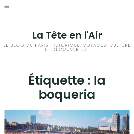
Aller
au
ACCUEIL
contenu
HISTOIRES DE PARIS
La Tête en l'Air
HISTOIRES EN ILE DE FRANCE
LE BLOG DU PARIS HISTORIQUE. VOYAGES, CULTURE
ET DÉCOUVERTES.
HISTOIRES ET VOYAGES EN FRANCE
VOYAGES À L’ÉTRANGER
Étiquette :
la
boqueria
CULTURES