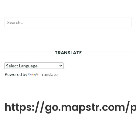
Recherche
LANC
pour :
LA
RECH
TRANSLATE
Powered by
Translate
https://go.mapstr.com