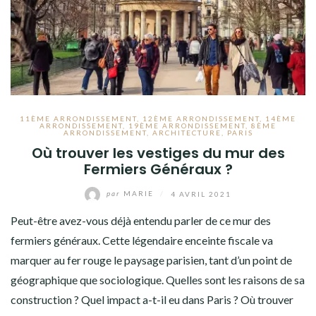
11ÈME ARRONDISSEMENT
,
12ÈME ARRONDISSEMENT
,
14ÈME
ARRONDISSEMENT
,
19ÈME ARRONDISSEMENT
,
8ÈME
ARRONDISSEMENT
,
ARCHITECTURE
,
PARIS
Où trouver les vestiges du mur des
Fermiers Généraux ?
par
MARIE
/
4 AVRIL 2021
Peut-être avez-vous déjà entendu parler de ce mur des
fermiers généraux. Cette légendaire enceinte fiscale va
marquer au fer rouge le paysage parisien, tant d’un point de
géographique que sociologique. Quelles sont les raisons de sa
construction ? Quel impact a-t-il eu dans Paris ? Où trouver