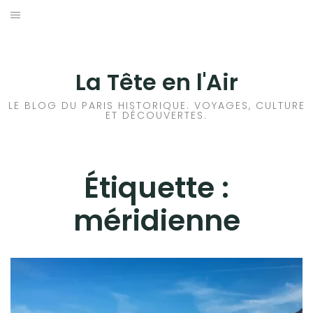
Aller
au
ACCUEIL
contenu
HISTOIRES DE PARIS
La Tête en l'Air
HISTOIRES EN ILE DE FRANCE
LE BLOG DU PARIS HISTORIQUE. VOYAGES, CULTURE
ET DÉCOUVERTES.
HISTOIRES ET VOYAGES EN FRANCE
VOYAGES À L’ÉTRANGER
Étiquette :
méridienne
CULTURES