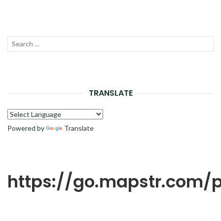
Recherche
LANC
pour :
LA
RECH
TRANSLATE
Powered by
Translate
https://go.mapstr.com