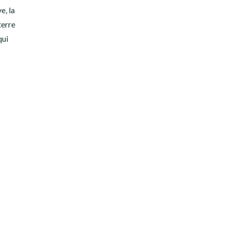
e, la
terre
qui