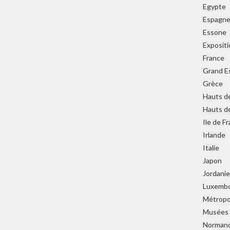
Egypte
Espagn
Essone
Expositi
France
Grand E
Grèce
Hauts d
Hauts d
Ile de F
Irlande
Italie
Japon
Jordanie
Luxemb
Métropol
Musées
Normand