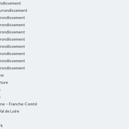
ondissement
rrondissement
rondissement
rondissement
rondissement
rondissement
rondissement
rondissement
rondissement
rondissement
ne
cture
e
e
ne – Franche-Comté
al de Loire
rk