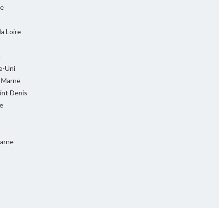
ie
la Loire
l
-Uni
t Marne
int Denis
e
Marne