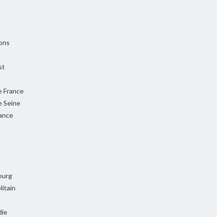
e
ons
st
e France
e Seine
rance
ourg
itain
ie