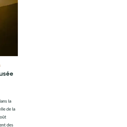
S
musée
dans la
le de la
août
tent des