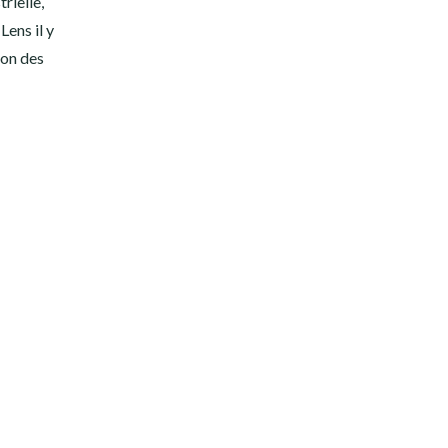
rielle,
Lens il y
zon des