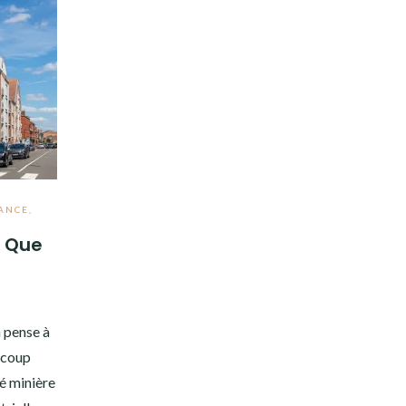
RANCE
,
? Que
n pense à
aucoup
té minière