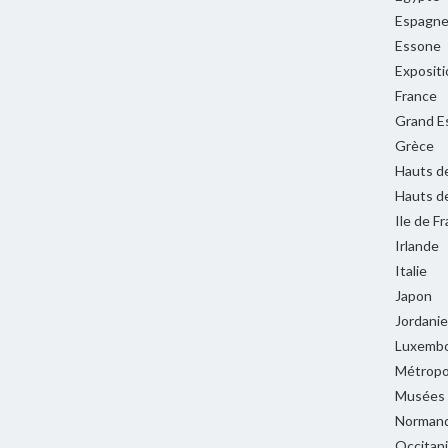
Espagn
Essone
Expositi
France
Grand E
Grèce
Hauts d
Hauts d
Ile de F
Irlande
Italie
Japon
Jordanie
Luxemb
Métropol
Musées
Normand
Occitan