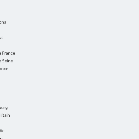
e
ons
st
e France
e Seine
rance
ourg
itain
ie
ie