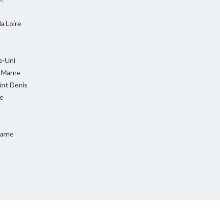
la Loire
l
-Uni
t Marne
int Denis
e
Marne