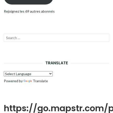
Rejoignez les 69 autres abonnés
Recherche
LANC
pour :
LA
RECH
TRANSLATE
Powered by
Translate
https://go.mapstr.com