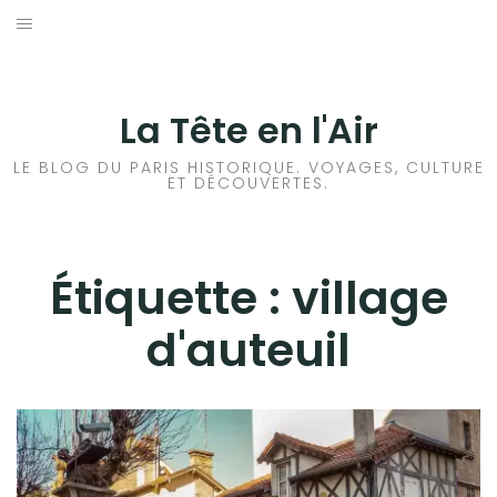
Aller
au
ACCUEIL
contenu
HISTOIRES DE PARIS
La Tête en l'Air
HISTOIRES EN ILE DE FRANCE
LE BLOG DU PARIS HISTORIQUE. VOYAGES, CULTURE
ET DÉCOUVERTES.
HISTOIRES ET VOYAGES EN FRANCE
VOYAGES À L’ÉTRANGER
Étiquette :
village
d'auteuil
CULTURES