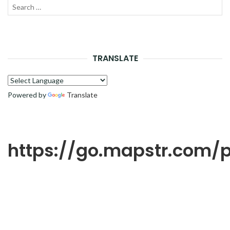
Recherche
LANC
pour :
LA
RECH
TRANSLATE
Powered by
Translate
https://go.mapstr.com