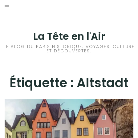
Aller
au
ACCUEIL
contenu
HISTOIRES DE PARIS
La Tête en l'Air
HISTOIRES EN ILE DE FRANCE
LE BLOG DU PARIS HISTORIQUE. VOYAGES, CULTURE
ET DÉCOUVERTES.
HISTOIRES ET VOYAGES EN FRANCE
VOYAGES À L’ÉTRANGER
Étiquette :
Altstadt
CULTURES