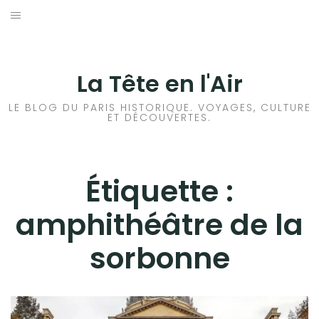
Aller
au
ACCUEIL
contenu
HISTOIRES DE PARIS
La Tête en l'Air
HISTOIRES EN ILE DE FRANCE
LE BLOG DU PARIS HISTORIQUE. VOYAGES, CULTURE
ET DÉCOUVERTES.
HISTOIRES ET VOYAGES EN FRANCE
VOYAGES À L’ÉTRANGER
Étiquette :
amphithéâtre de la
CULTURES
sorbonne