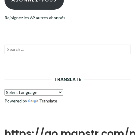
Rejoignez les 69 autres abonnés
Recherche
LANC
pour :
LA
RECH
TRANSLATE
Powered by
Translate
https://go.mapstr.com