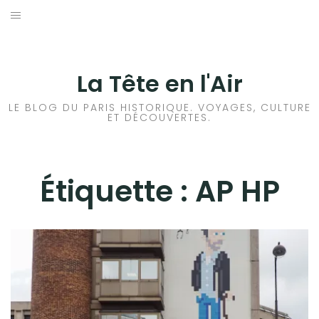
Aller
au
ACCUEIL
contenu
HISTOIRES DE PARIS
La Tête en l'Air
HISTOIRES EN ILE DE FRANCE
LE BLOG DU PARIS HISTORIQUE. VOYAGES, CULTURE
ET DÉCOUVERTES.
HISTOIRES ET VOYAGES EN FRANCE
VOYAGES À L’ÉTRANGER
Étiquette :
AP HP
CULTURES