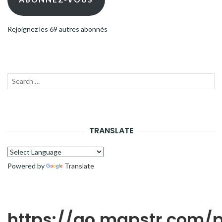
Rejoignez les 69 autres abonnés
Recherche
LANC
pour :
LA
RECH
TRANSLATE
Powered by
Translate
https://go.mapstr.com