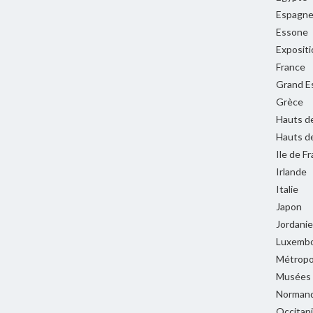
Espagn
Essone
Expositi
France
Grand E
Grèce
Hauts d
Hauts d
Ile de F
Irlande
Italie
Japon
Jordanie
Luxemb
Métropol
Musées
Normand
Occitan