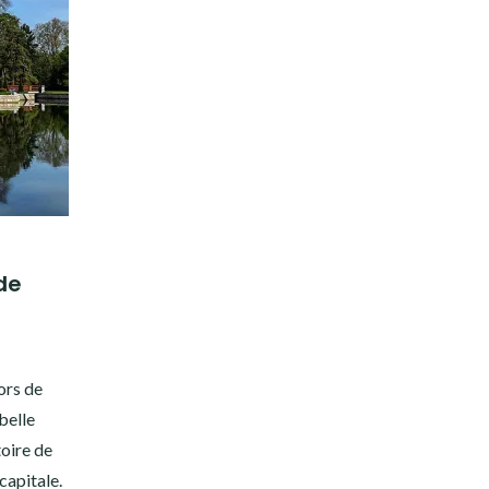
de
hors de
belle
toire de
 capitale.