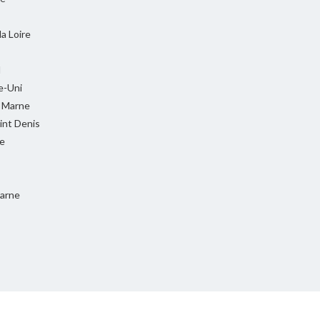
la Loire
l
-Uni
t Marne
int Denis
e
Marne