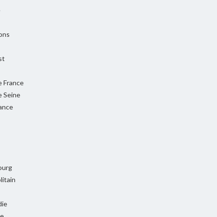
e
ons
st
e France
e Seine
rance
ourg
itain
ie
ie