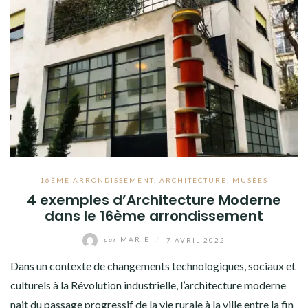
16ÈME ARRONDISSEMENT
,
ARCHITECTURE
,
MUSÉES
4 exemples d’Architecture Moderne
dans le 16ème arrondissement
par
MARIE
/
7 AVRIL 2022
Dans un contexte de changements technologiques, sociaux et
culturels à la Révolution industrielle, l’architecture moderne
nait du passage progressif de la vie rurale à la ville entre la fin