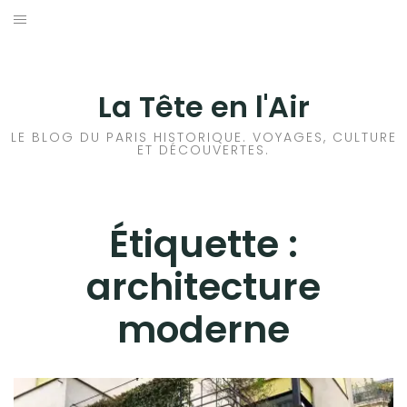
Aller
au
ACCUEIL
contenu
HISTOIRES DE PARIS
La Tête en l'Air
HISTOIRES EN ILE DE FRANCE
LE BLOG DU PARIS HISTORIQUE. VOYAGES, CULTURE
ET DÉCOUVERTES.
HISTOIRES ET VOYAGES EN FRANCE
VOYAGES À L’ÉTRANGER
Étiquette :
architecture
CULTURES
moderne