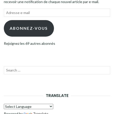
recevoir une notification de chaque nouvel article par e-mail.
Adresse
e-
mail
ABONNEZ-VOUS
Rejoignez les 69 autres abonnés
Recherche
LANC
pour :
LA
RECH
TRANSLATE
Powered by
Translate