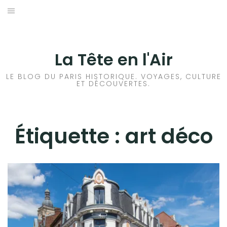
Aller
au
ACCUEIL
contenu
HISTOIRES DE PARIS
La Tête en l'Air
HISTOIRES EN ILE DE FRANCE
LE BLOG DU PARIS HISTORIQUE. VOYAGES, CULTURE
ET DÉCOUVERTES.
HISTOIRES ET VOYAGES EN FRANCE
VOYAGES À L’ÉTRANGER
Étiquette :
art déco
CULTURES