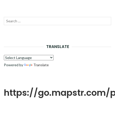
Recherche
LANC
pour :
LA
RECH
TRANSLATE
Powered by
Translate
https://go.mapstr.com