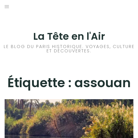
Aller
au
ACCUEIL
contenu
HISTOIRES DE PARIS
La Tête en l'Air
HISTOIRES EN ILE DE FRANCE
LE BLOG DU PARIS HISTORIQUE. VOYAGES, CULTURE
ET DÉCOUVERTES.
HISTOIRES ET VOYAGES EN FRANCE
VOYAGES À L’ÉTRANGER
Étiquette :
assouan
CULTURES