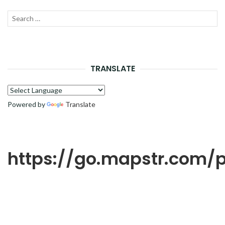
Recherche
LANC
pour :
LA
RECH
TRANSLATE
Powered by
Translate
https://go.mapstr.com