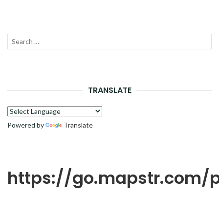
Recherche
LANC
pour :
LA
RECH
TRANSLATE
Powered by
Translate
https://go.mapstr.com