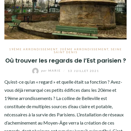
19ÈME ARRONDISSEMENT
,
20ÈME ARRONDISSEMENT
,
SEINE
SAINT DENIS
Où trouver les regards de l’Est parisien ?
par
MARIE
/
13 JUILLET 2021
Qu’est-ce qu’un « regard » et quelle était sa fonction ? Avez-
vous déjà remarqué ces petits édifices dans les 20ème et
19ème arrondissements ? La colline de Belleville est
constituée de multiples sources d’eau claire et potable,
nécessaires à la survie des Parisiens. L’installation de réseaux
d’acheminement au Moyen-Âge verra la création de ces
regards, dont plusieurs ont survécu jusqu’à aujourd’hui. C’est