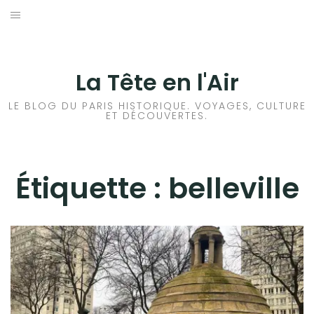
Aller
au
ACCUEIL
contenu
HISTOIRES DE PARIS
La Tête en l'Air
HISTOIRES EN ILE DE FRANCE
LE BLOG DU PARIS HISTORIQUE. VOYAGES, CULTURE
ET DÉCOUVERTES.
HISTOIRES ET VOYAGES EN FRANCE
VOYAGES À L’ÉTRANGER
Étiquette :
belleville
CULTURES