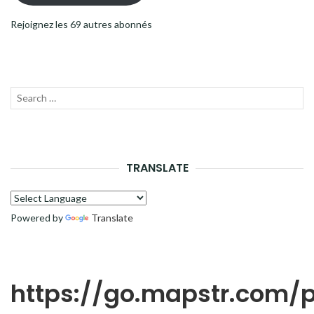
Rejoignez les 69 autres abonnés
Recherche
LANC
pour :
LA
RECH
TRANSLATE
Powered by
Translate
https://go.mapstr.com