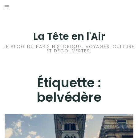
Aller
au
ACCUEIL
contenu
HISTOIRES DE PARIS
La Tête en l'Air
HISTOIRES EN ILE DE FRANCE
LE BLOG DU PARIS HISTORIQUE. VOYAGES, CULTURE
ET DÉCOUVERTES.
HISTOIRES ET VOYAGES EN FRANCE
VOYAGES À L’ÉTRANGER
Étiquette :
belvédère
CULTURES