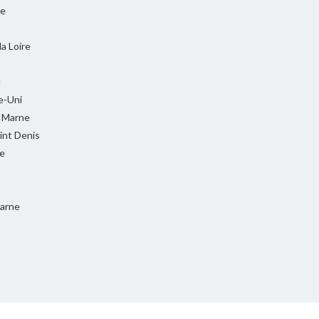
ie
la Loire
l
-Uni
t Marne
int Denis
e
Marne