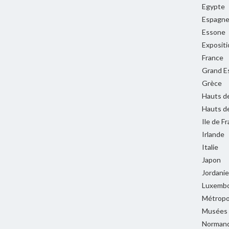
Egypte
Espagn
Essone
Expositi
France
Grand E
Grèce
Hauts d
Hauts d
Ile de F
Irlande
Italie
Japon
Jordanie
Luxemb
Métropol
Musées
Normand