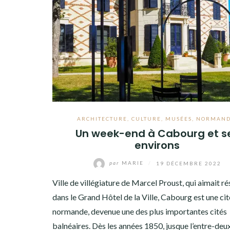
ARCHITECTURE
,
CULTURE
,
MUSÉES
,
NORMAND
Un week-end à Cabourg et s
environs
par
MARIE
/
19 DÉCEMBRE 2022
Ville de villégiature de Marcel Proust, qui aimait ré
dans le Grand Hôtel de la Ville, Cabourg est une cit
normande, devenue une des plus importantes cités
balnéaires. Dès les années 1850, jusque l’entre-deu