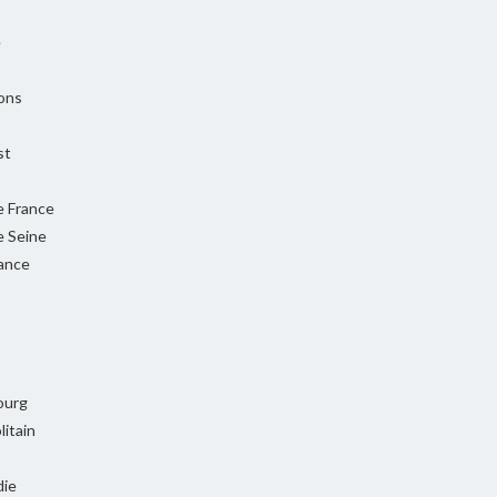
e
ons
st
e France
e Seine
rance
ourg
itain
ie