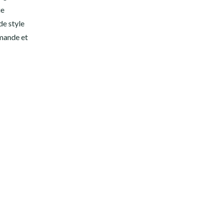
ie
de style
rmande et