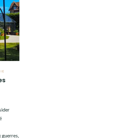
IE
es
sider
é
x guerres,