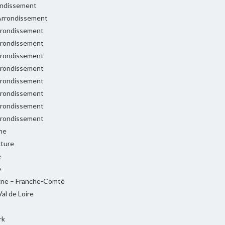
ondissement
rrondissement
rondissement
rondissement
rondissement
rondissement
rondissement
rondissement
rondissement
rondissement
ne
cture
e
e
ne – Franche-Comté
al de Loire
rk