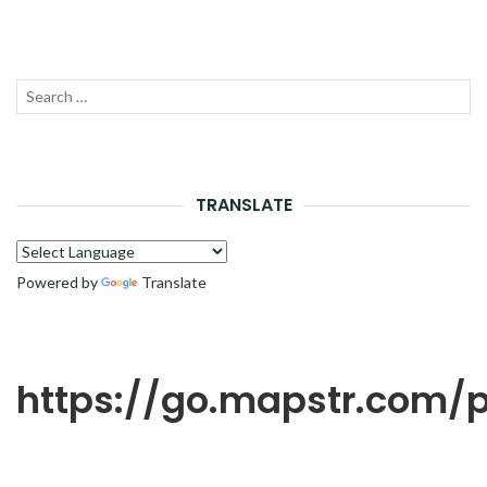
Recherche
LANC
pour :
LA
RECH
TRANSLATE
Powered by
Translate
https://go.mapstr.com