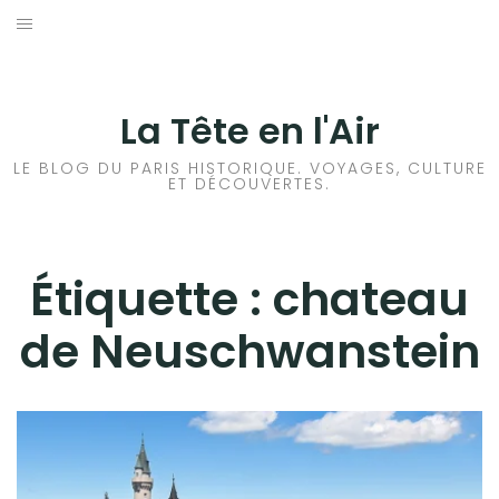
Aller
au
ACCUEIL
contenu
HISTOIRES DE PARIS
La Tête en l'Air
HISTOIRES EN ILE DE FRANCE
LE BLOG DU PARIS HISTORIQUE. VOYAGES, CULTURE
ET DÉCOUVERTES.
HISTOIRES ET VOYAGES EN FRANCE
VOYAGES À L’ÉTRANGER
Étiquette :
chateau
de Neuschwanstein
CULTURES