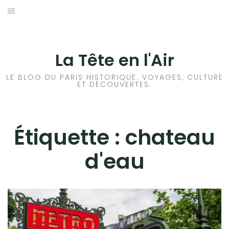
Aller
au
ACCUEIL
contenu
HISTOIRES DE PARIS
La Tête en l'Air
HISTOIRES EN ILE DE FRANCE
LE BLOG DU PARIS HISTORIQUE. VOYAGES, CULTURE
ET DÉCOUVERTES.
HISTOIRES ET VOYAGES EN FRANCE
VOYAGES À L’ÉTRANGER
Étiquette :
chateau
d'eau
CULTURES