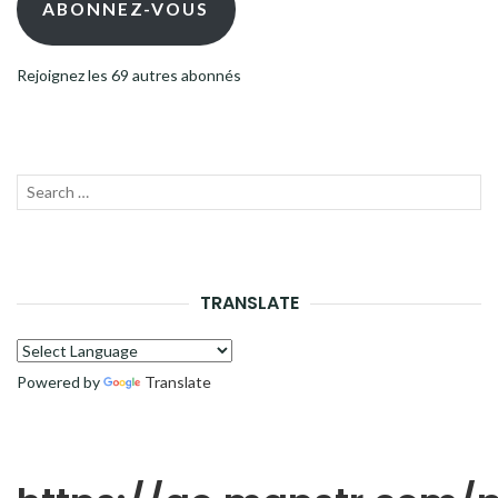
ABONNEZ-VOUS
Rejoignez les 69 autres abonnés
Recherche
LANC
pour :
LA
RECH
TRANSLATE
Powered by
Translate