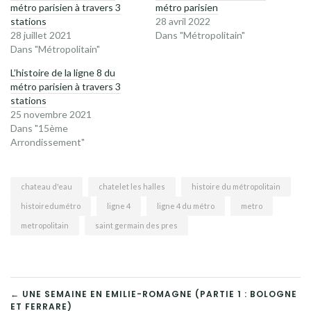
métro parisien à travers 3
métro parisien
stations
28 avril 2022
28 juillet 2021
Dans "Métropolitain"
Dans "Métropolitain"
L’histoire de la ligne 8 du
métro parisien à travers 3
stations
25 novembre 2021
Dans "15ème
Arrondissement"
chateau d'eau
chatelet les halles
histoire du métropolitain
histoiredumétro
ligne 4
ligne 4 du métro
metro
metropolitain
saint germain des pres
NAVIGATION
← UNE SEMAINE EN EMILIE-ROMAGNE (PARTIE 1 : BOLOGNE
ET FERRARE)