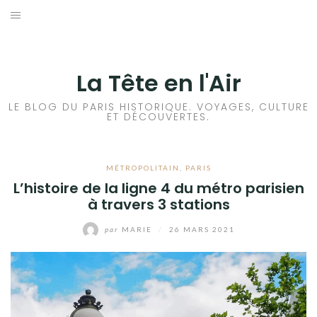
Aller
au
ACCUEIL
contenu
HISTOIRES DE PARIS
La Tête en l'Air
HISTOIRES EN ILE DE FRANCE
LE BLOG DU PARIS HISTORIQUE. VOYAGES, CULTURE
ET DÉCOUVERTES.
HISTOIRES ET VOYAGES EN FRANCE
MÉTROPOLITAIN
,
PARIS
VOYAGES À L’ÉTRANGER
L’histoire de la ligne 4 du métro parisien
à travers 3 stations
CULTURES
par
MARIE
/
26 MARS 2021