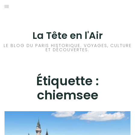
Aller
au
ACCUEIL
contenu
HISTOIRES DE PARIS
La Tête en l'Air
HISTOIRES EN ILE DE FRANCE
LE BLOG DU PARIS HISTORIQUE. VOYAGES, CULTURE
ET DÉCOUVERTES.
HISTOIRES ET VOYAGES EN FRANCE
VOYAGES À L’ÉTRANGER
Étiquette :
chiemsee
CULTURES