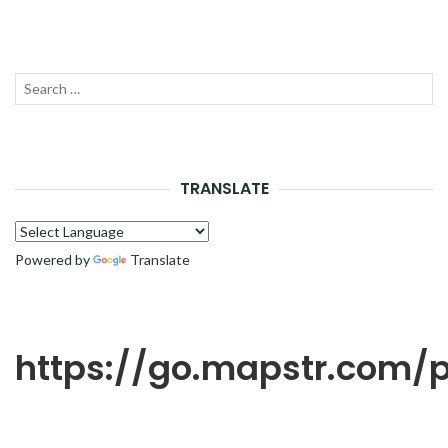
Recherche
LANC
pour :
LA
RECH
TRANSLATE
Powered by
Translate
https://go.mapstr.com