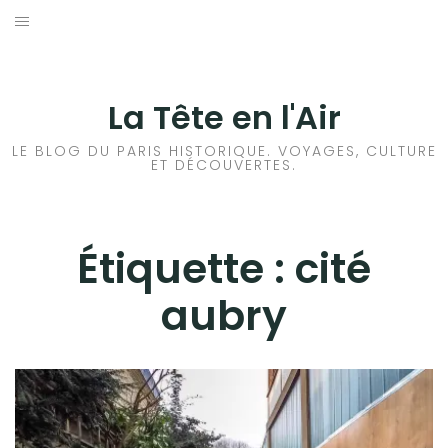
Aller
au
ACCUEIL
contenu
HISTOIRES DE PARIS
La Tête en l'Air
HISTOIRES EN ILE DE FRANCE
LE BLOG DU PARIS HISTORIQUE. VOYAGES, CULTURE
ET DÉCOUVERTES.
HISTOIRES ET VOYAGES EN FRANCE
VOYAGES À L’ÉTRANGER
Étiquette :
cité
aubry
CULTURES