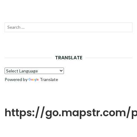
Recherche
LANC
pour :
LA
RECH
TRANSLATE
Powered by
Translate
https://go.mapstr.com