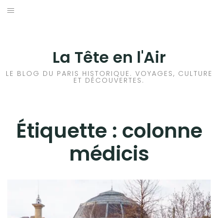
Aller
au
ACCUEIL
contenu
HISTOIRES DE PARIS
La Tête en l'Air
HISTOIRES EN ILE DE FRANCE
LE BLOG DU PARIS HISTORIQUE. VOYAGES, CULTURE
ET DÉCOUVERTES.
HISTOIRES ET VOYAGES EN FRANCE
VOYAGES À L’ÉTRANGER
Étiquette :
colonne
médicis
CULTURES