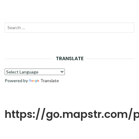
Recherche
LANC
pour :
LA
RECH
TRANSLATE
Powered by
Translate
https://go.mapstr.com