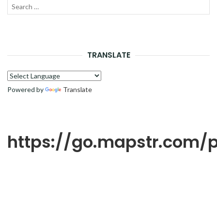
Recherche
LANC
pour :
LA
RECH
TRANSLATE
Powered by
Translate
https://go.mapstr.com