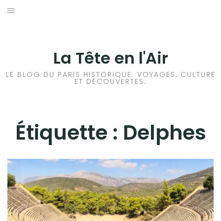
Aller
au
ACCUEIL
contenu
HISTOIRES DE PARIS
La Tête en l'Air
HISTOIRES EN ILE DE FRANCE
LE BLOG DU PARIS HISTORIQUE. VOYAGES, CULTURE
ET DÉCOUVERTES.
HISTOIRES ET VOYAGES EN FRANCE
VOYAGES À L’ÉTRANGER
Étiquette :
Delphes
CULTURES