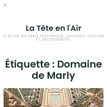
Aller
au
ACCUEIL
contenu
HISTOIRES DE PARIS
La Tête en l'Air
HISTOIRES EN ILE DE FRANCE
LE BLOG DU PARIS HISTORIQUE. VOYAGES, CULTURE
ET DÉCOUVERTES.
HISTOIRES ET VOYAGES EN FRANCE
VOYAGES À L’ÉTRANGER
Étiquette :
Domaine
de Marly
CULTURES