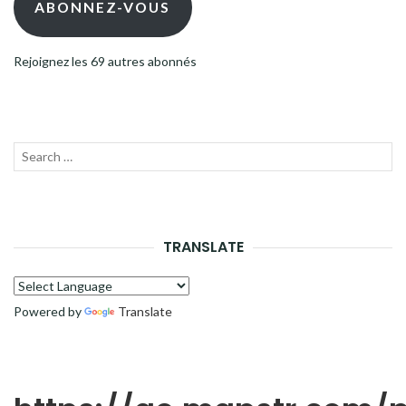
ABONNEZ-VOUS
Rejoignez les 69 autres abonnés
Recherche
LANC
pour :
LA
RECH
TRANSLATE
Powered by
Translate