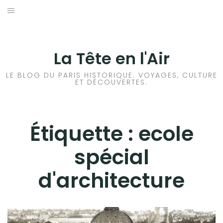
Aller
au
ACCUEIL
contenu
HISTOIRES DE PARIS
La Tête en l'Air
HISTOIRES EN ILE DE FRANCE
LE BLOG DU PARIS HISTORIQUE. VOYAGES, CULTURE
ET DÉCOUVERTES.
HISTOIRES ET VOYAGES EN FRANCE
VOYAGES À L’ÉTRANGER
Étiquette :
ecole
spécial
CULTURES
d'architecture