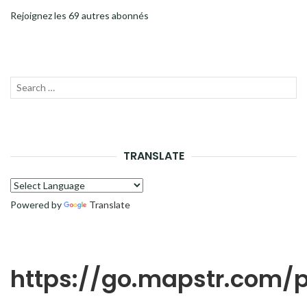
Rejoignez les 69 autres abonnés
Recherche
LANC
pour :
LA
RECH
TRANSLATE
Powered by
Translate
https://go.mapstr.com